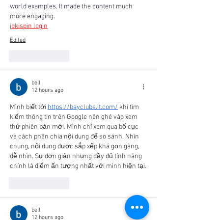
world examples. It made the content much 
more engaging.
jokispin login
Edited
Like
Reply
bell
12 hours ago
Mình biết tới 
https://bayclubs.it.com/
 khi tìm 
kiếm thông tin trên Google nên ghé vào xem 
thử phiên bản mới. Mình chỉ xem qua bố cục 
và cách phân chia nội dung để so sánh. Nhìn 
chung, nội dung được sắp xếp khá gọn gàng, 
dễ nhìn. Sự đơn giản nhưng đầy đủ tính năng 
chính là điểm ấn tượng nhất với mình hiện tại.
Like
Reply
bell
12 hours ago