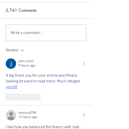
Congratulations to E. Farrell
Congratulations to
2,741 Comments
Helbling, who will join the
for winning a 2019 
faculty at Cornell University as
Defense Science a
an Assistant Professor of
Engineering Gradu
Write a comment...
Electrical and...
Fellowship!
Newest
john smith
9 hours ago
A big thank you for your article post.Really 
looking forward to read more. Much obliged. 
gem88
Like
Reply
kamixod798
12 hours ago
I like how you balanced the theory with real-