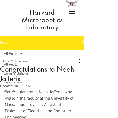
Harvard
Microrobotics
Laboratory
Post
All Posts
Jul 7, 2020
1 min read
All Posts
Congratulations to Noah
Congratulations
Jafferis
Publications
Updated:
Jul 15, 2020
Awards
Congratulations to Noah Jafferis, who 
will join the faculty at the University of 
Massachusetts as an Assistant 
Professor of Electrical and Computer 
Engineering!