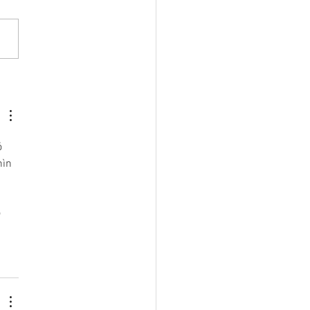
atulations to Ryan Orszulik
ll join the faculty at Yorke
rsity as an Assistant
ssor of Mechanical
eering
 
ìn 
 
 