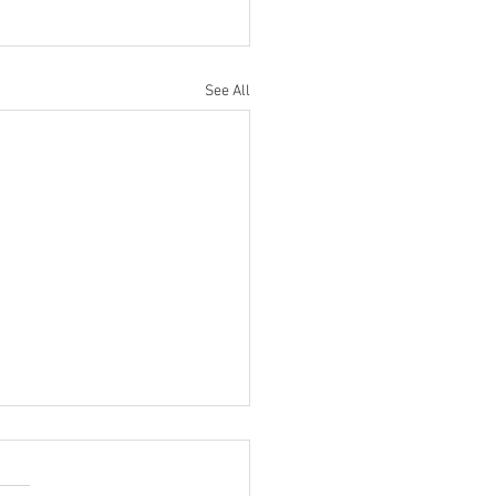
See All
ratulations to Ryan
ulik