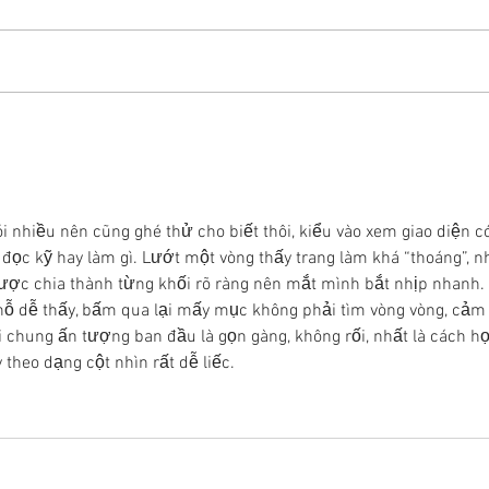
Congratulations to Hongqiang
Congr
Wang who will join the faculty at
who wi
the Southern University of Science
Unive
and Technology as an Assistant...
Profe
Engin
 nhiều nên cũng ghé thử cho biết thôi, kiểu vào xem giao diện có
ọc kỹ hay làm gì. Lướt một vòng thấy trang làm khá “thoáng”, nh
ược chia thành từng khối rõ ràng nên mắt mình bắt nhịp nhanh. 
hỗ dễ thấy, bấm qua lại mấy mục không phải tìm vòng vòng, cảm
chung ấn tượng ban đầu là gọn gàng, không rối, nhất là cách họ
 theo dạng cột nhìn rất dễ liếc.