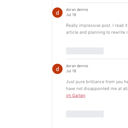
doran dennis
Jul 18
Really impressive post. I read i
article and planning to rewrite 
Like
Reply
doran dennis
Jul 18
Just pure brilliance from you h
have not disappointed me at all.
im Garten
Like
Reply