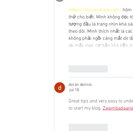
https://soicauxsmb.com/
 hôm 
thử cho biết. Mình không đọc k
tượng đầu là trang nhìn khá sá
theo dõi. Mình thích nhất là cá
không phải ngồi căng mắt dò t
lại mấy mục cơ bản khá tiện, k
Like
Reply
doran dennis
Jul 18
Great tips and very easy to unde
to start my blog. 
Zwembadaanl
Like
Reply