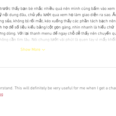
trước thấy bạn bè nhắc nhiều quá nên mình cũng bấm vào xem 
ỹ nội dung đâu, chủ yếu lướt qua xem họ làm giao diện ra sao. Ấ
ng sủa, không bị rối mắt, kéo xuống thấy các phần tách bạch nên
ch họ để số liệu kiểu bảng/cột gọn gàng, nhìn nhanh là hiểu chứ 
ừng dòng. Với lại thanh menu để ngay chỗ dễ thấy nên chuyển q
hông cần tìm lâu. Nói chung lướt vài phút là quen tay vì mấy khố
Show More
rstand. This will definitely be very useful for me when I get a cha
eg