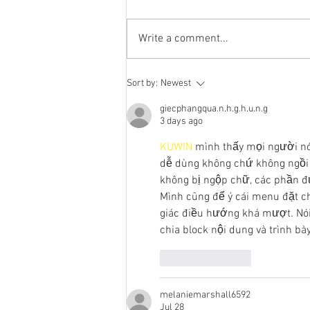
Congratulations to Nina Sinatra
who will join the Advanced
Write a comment...
Technology and Project Groups at
Google!
Sort by:
Newest
giecphangqua.n.h.g.h.u.n.g
3 days ago
KUWIN
 mình thấy mọi người nói
dễ dùng không chứ không ngồi đ
không bị ngộp chữ, các phần đ
Mình cũng để ý cái menu đặt c
giác điều hướng khá mượt. Nói 
chia block nội dung và trình bày
Like
Reply
melaniemarshall6592
Jul 28