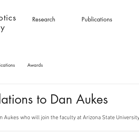
tics
Research
Publications
ry
ications
Awards
ations to Dan Aukes
 Aukes who will join the faculty at Arizona State University